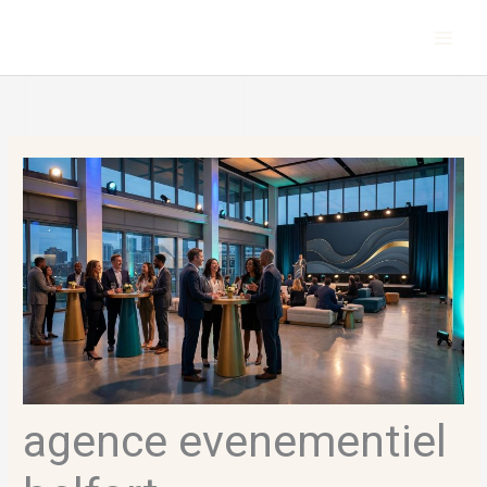
Aller
au
contenu
agence evenementiel